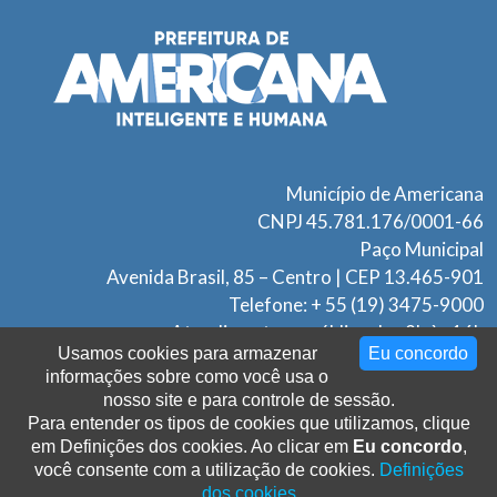
Município de Americana
CNPJ 45.781.176/0001-66
Paço Municipal
Avenida Brasil, 85 – Centro | CEP 13.465-901
Telefone: + 55 (19) 3475-9000
Atendimento ao público das 9h às 16h
Usamos cookies para armazenar
Eu concordo
informações sobre como você usa o
nosso site e para controle de sessão.
Este site foi desenvolvido por servidores da Secretaria
Para entender os tipos de cookies que utilizamos, clique
Municipal de Comunicação e Tecnologia da Informação.
em Definições dos cookies. Ao clicar em
Eu concordo
,
© 2026. Prefeitura Municipal de Americana - Todos os
você consente com a utilização de cookies.
Definições
Direitos Reservados.
dos cookies